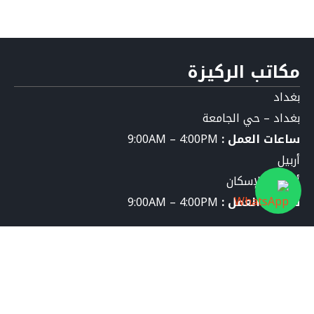
مكاتب الركيزة
بغداد
بغداد – حي الجامعة
ساعات العمل :
9:00AM – 4:00PM
أربيل
أربيل – الإسكان
ساعات العمل :
9:00AM – 4:00PM
تواصل معنا
info@al-rakeezeh.org
9647826276589+