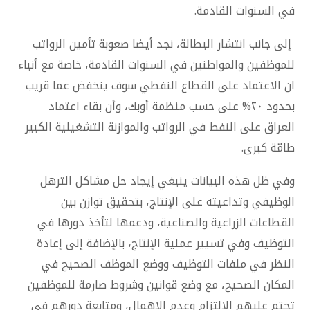
في السنوات القادمة.
إلى جانب انتشار البطالة، نجد أيضا صعوبة تأمين الرواتب
للموظفين والمواطنين في السنوات القادمة، خاصة مع أنباء
ان الاعتماد على القطاع النفطي سوف ينخفض عما قريب
بحدود ٢٠% على حسب منظمة أوبك، وأن بقاء اعتماد
العراق على النفط في الرواتب والموازنة التشغيلية الكبير
طامّة كبرى.
وفي ظل هذه البيانات ينبغي إيجاد حل مشاكل الترهل
الوظيفي وتداعيته على الإنتاج، بتحقيق توازن بين
القطاعات الزراعية والصناعية، ودعمها لتأخذ دورها في
التوظيف وفي تسيير عملية الإنتاج، بالإضافة إلى إعادة
النظر في ملفات التوظيف ووضع الموظف الصحيح في
المكان الصحيح، مع وضع قوانين وشروط صارمة للموظفين
تحتم عليهم الالتزام وعدم الإهمال، ومتابعة دورهم في