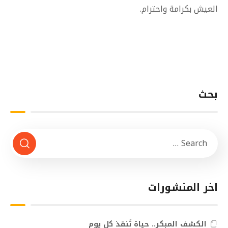
العيش بكرامة واحترام.
بحث
اخر المنشورات
الكشف المبكر.. حياة تُنقذ كل يوم