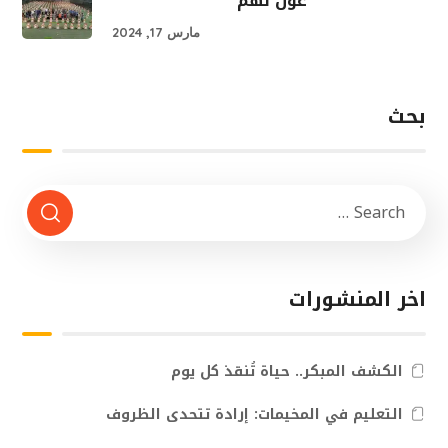
عونٌ لهم
مارس 17, 2024
بحث
اخر المنشورات
الكشف المبكر.. حياة تُنقذ كل يوم
التعليم في المخيمات: إرادة تتحدى الظروف