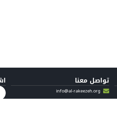
تواصل معنا
اش
info@al-rakeezeh.org
9647826276589+
9647826276589+