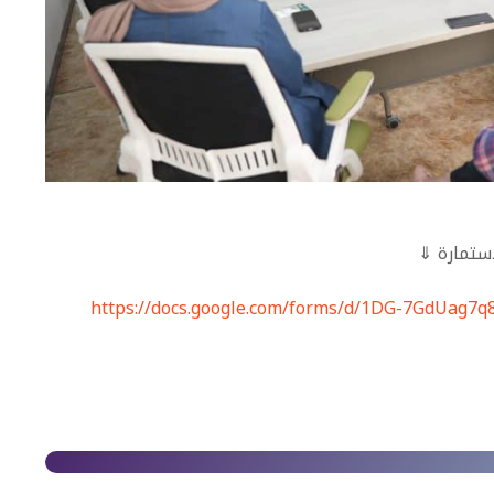
ستمارة ⇓
https://docs.google.com/forms/d/1DG-7GdUag7