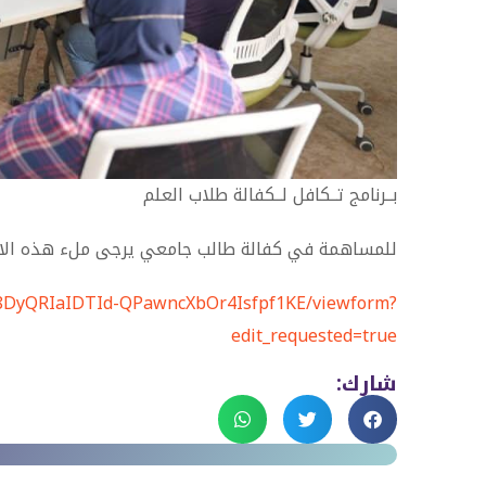
بــرنامج تــكافل لــكفالة طلاب العلم
للمساهمة في كفالة طالب جامعي يرجى ملء هذه الا
q8DyQRIaIDTId-QPawncXbOr4Isfpf1KE/viewform?
edit_requested=true
شارك: