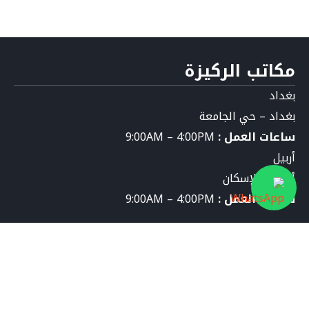
مكاتب الركيزة
بغداد
بغداد – حي الجامعة
ساعات العمل :
9:00AM – 4:00PM
أربيل
أربيل – الإسكان
ساعات العمل :
9:00AM – 4:00PM
تواصل معنا
info@al-rakeezeh.org
9647826276589+